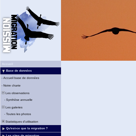
Accueil
Base de données
-
Accueil base de données
-
Notre charte
Les observations
-
Synthèse annuelle
Les galeries
-
Toutes les photos
Statistiques d'utilisation
Qu'est-ce que la migration ?
Les sites de migration