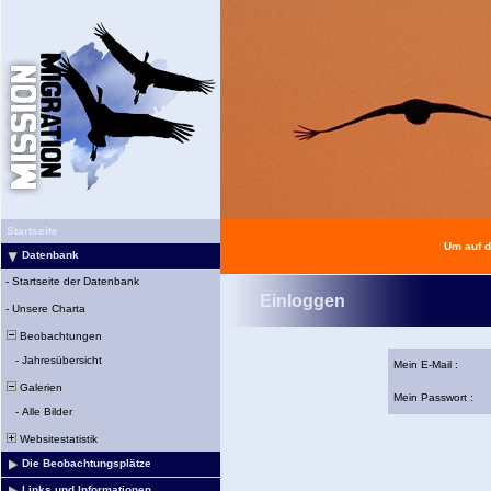
Startseite
Um auf d
Datenbank
-
Startseite der Datenbank
Einloggen
-
Unsere Charta
Beobachtungen
-
Jahresübersicht
Mein E-Mail :
Galerien
Mein Passwort :
-
Alle Bilder
Websitestatistik
Die Beobachtungsplätze
Links und Informationen