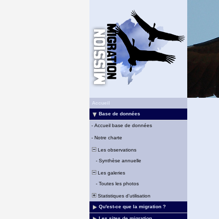
Accueil
Base de données
-
Accueil base de données
-
Notre charte
Les observations
-
Synthèse annuelle
Les galeries
-
Toutes les photos
Statistiques d'utilisation
Qu'est-ce que la migration ?
Les sites de migration