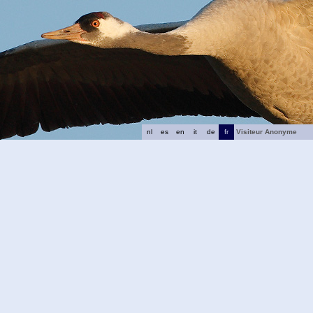
nl
es
en
it
de
fr
Visiteur Anonyme