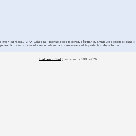
boration du réseau LPO. Grâce aux technologies Internet, débutants, amateurs et professionnels 
s réel leur découverte et ainsi améliorer la connaissance et la protection de la faune
Biolovision Sàrl
(Switzerland), 2003-2026