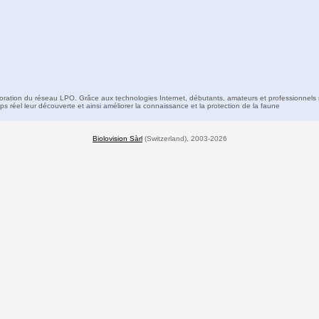
boration du réseau LPO. Grâce aux technologies Internet, débutants, amateurs et professionnels 
s réel leur découverte et ainsi améliorer la connaissance et la protection de la faune
Biolovision Sàrl
(Switzerland), 2003-2026