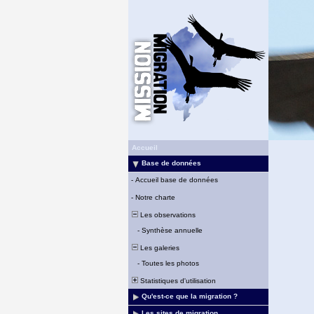
Accueil
Base de données
-
Accueil base de données
-
Notre charte
Les observations
-
Synthèse annuelle
Les galeries
-
Toutes les photos
Statistiques d'utilisation
Qu'est-ce que la migration ?
Les sites de migration