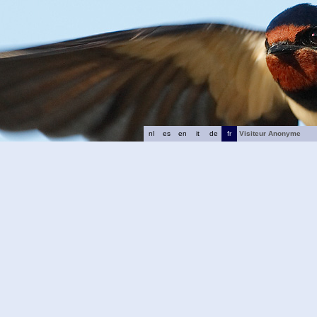
nl
es
en
it
de
fr
Visiteur Anonyme