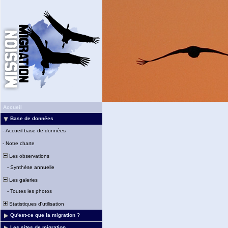
Accueil
Base de données
-
Accueil base de données
-
Notre charte
Les observations
-
Synthèse annuelle
Les galeries
-
Toutes les photos
Statistiques d'utilisation
Qu'est-ce que la migration ?
Les sites de migration