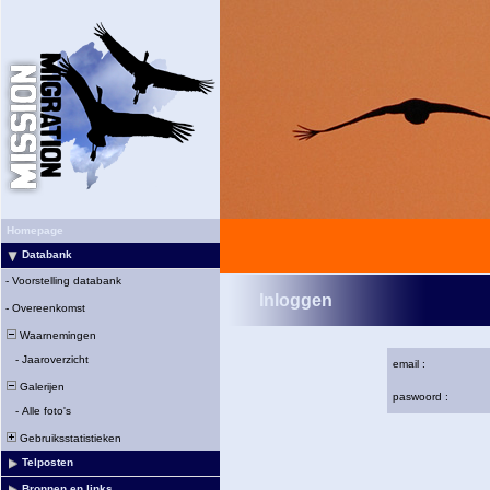
Homepage
Databank
-
Voorstelling databank
Inloggen
-
Overeenkomst
Waarnemingen
-
Jaaroverzicht
email :
Galerijen
paswoord :
-
Alle foto's
Gebruiksstatistieken
Telposten
Bronnen en links