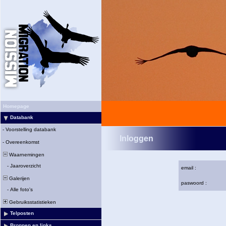
Homepage
Databank
-
Voorstelling databank
Inloggen
-
Overeenkomst
Waarnemingen
-
Jaaroverzicht
email :
Galerijen
paswoord :
-
Alle foto's
Gebruiksstatistieken
Telposten
Bronnen en links