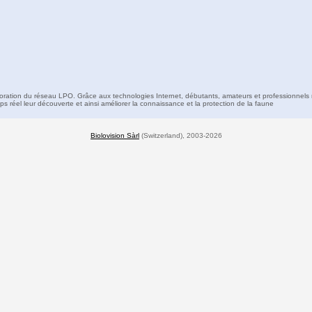
boration du réseau LPO. Grâce aux technologies Internet, débutants, amateurs et professionnels 
s réel leur découverte et ainsi améliorer la connaissance et la protection de la faune
Biolovision Sàrl
(Switzerland), 2003-2026