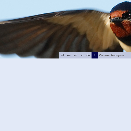
nl
es
en
it
de
fr
Visiteur Anonyme