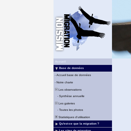
Accueil
Base de données
-
Accueil base de données
-
Notre charte
Les observations
-
Synthèse annuelle
Les galeries
-
Toutes les photos
Statistiques d'utilisation
Qu'est-ce que la migration ?
Les sites de migration