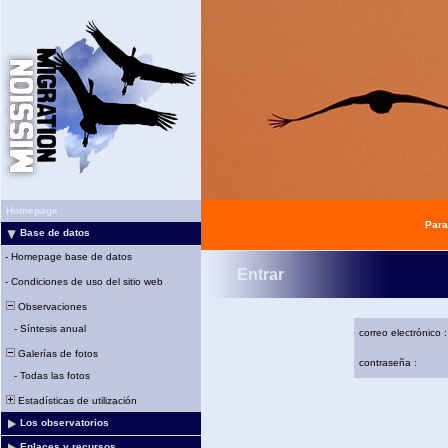
Homepage
Para
Base de datos
-
Homepage base de datos
Entrar
-
Condiciones de uso del sitio web
Observaciones
-
Síntesis anual
correo electrónico :
Galerías de fotos
contraseña :
-
Todas las fotos
Estadísticas de utilización
Los observatorios
Enlaces y recursos