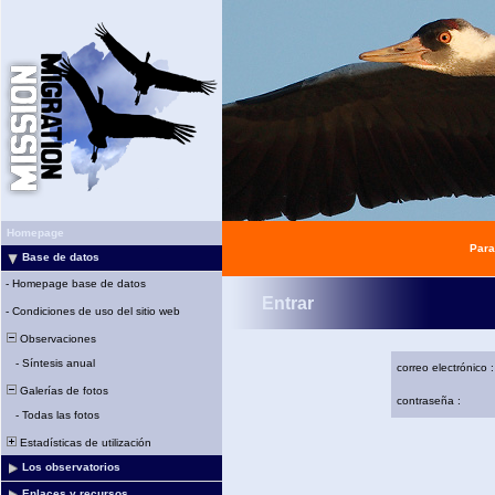
Homepage
Para
Base de datos
-
Homepage base de datos
Entrar
-
Condiciones de uso del sitio web
Observaciones
-
Síntesis anual
correo electrónico :
Galerías de fotos
contraseña :
-
Todas las fotos
Estadísticas de utilización
Los observatorios
Enlaces y recursos