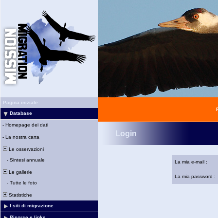
Pagina iniziale
Database
-
Homepage dei dati
Login
-
La nostra carta
Le osservazioni
-
Sintesi annuale
La mia e-mail :
Le gallerie
La mia password :
-
Tutte le foto
Statistiche
I siti di migrazione
Risorse e links