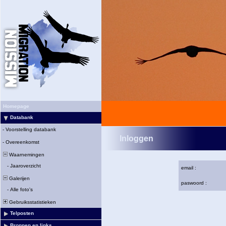
Homepage
Databank
-
Voorstelling databank
Inloggen
-
Overeenkomst
Waarnemingen
-
Jaaroverzicht
email :
Galerijen
paswoord :
-
Alle foto's
Gebruiksstatistieken
Telposten
Bronnen en links