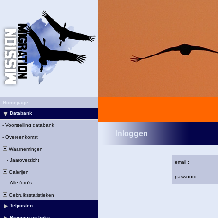
Homepage
Databank
-
Voorstelling databank
Inloggen
-
Overeenkomst
Waarnemingen
-
Jaaroverzicht
email :
Galerijen
paswoord :
-
Alle foto's
Gebruiksstatistieken
Telposten
Bronnen en links