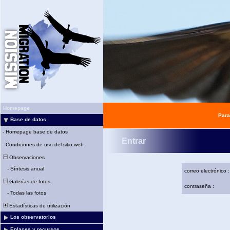
Homepage
Para
Base de datos
-
Homepage base de datos
Entrar
-
Condiciones de uso del sitio web
Observaciones
-
Síntesis anual
correo electrónico :
Galerías de fotos
contraseña :
-
Todas las fotos
Estadísticas de utilización
Los observatorios
Enlaces y recursos