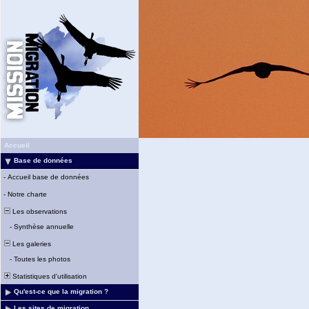
Accueil
Base de données
-
Accueil base de données
-
Notre charte
Les observations
-
Synthèse annuelle
Les galeries
-
Toutes les photos
Statistiques d'utilisation
Qu'est-ce que la migration ?
Les sites de migration