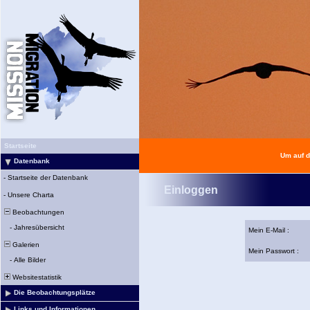
Startseite
Um auf d
Datenbank
-
Startseite der Datenbank
Einloggen
-
Unsere Charta
Beobachtungen
-
Jahresübersicht
Mein E-Mail :
Galerien
Mein Passwort :
-
Alle Bilder
Websitestatistik
Die Beobachtungsplätze
Links und Informationen