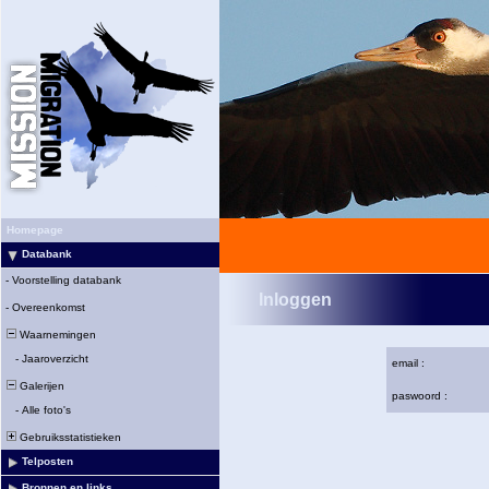
Homepage
Databank
-
Voorstelling databank
Inloggen
-
Overeenkomst
Waarnemingen
-
Jaaroverzicht
email :
Galerijen
paswoord :
-
Alle foto's
Gebruiksstatistieken
Telposten
Bronnen en links