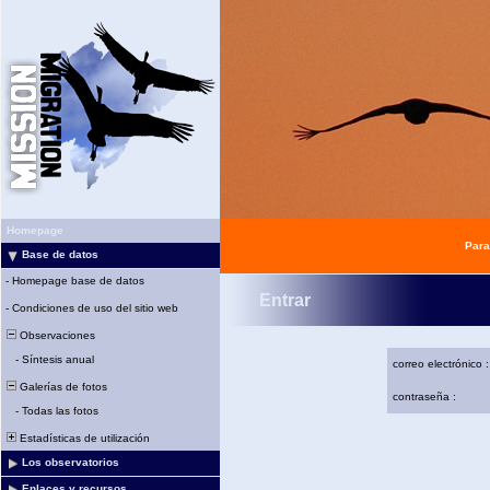
Homepage
Para
Base de datos
-
Homepage base de datos
Entrar
-
Condiciones de uso del sitio web
Observaciones
-
Síntesis anual
correo electrónico :
Galerías de fotos
contraseña :
-
Todas las fotos
Estadísticas de utilización
Los observatorios
Enlaces y recursos