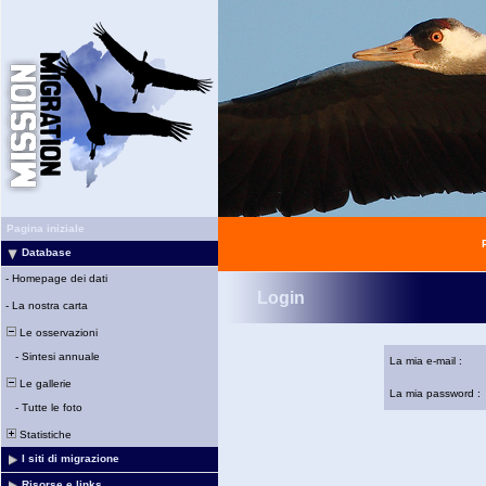
Pagina iniziale
Database
-
Homepage dei dati
Login
-
La nostra carta
Le osservazioni
-
Sintesi annuale
La mia e-mail :
Le gallerie
La mia password :
-
Tutte le foto
Statistiche
I siti di migrazione
Risorse e links