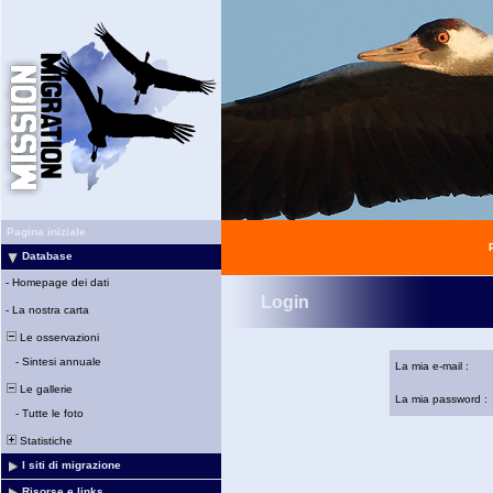
Pagina iniziale
Database
-
Homepage dei dati
Login
-
La nostra carta
Le osservazioni
-
Sintesi annuale
La mia e-mail :
Le gallerie
La mia password :
-
Tutte le foto
Statistiche
I siti di migrazione
Risorse e links