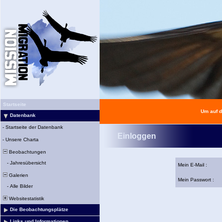
Startseite
Um auf d
Datenbank
-
Startseite der Datenbank
Einloggen
-
Unsere Charta
Beobachtungen
-
Jahresübersicht
Mein E-Mail :
Galerien
Mein Passwort :
-
Alle Bilder
Websitestatistik
Die Beobachtungsplätze
Links und Informationen