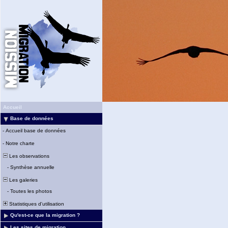
Accueil
Base de données
-
Accueil base de données
-
Notre charte
Les observations
-
Synthèse annuelle
Les galeries
-
Toutes les photos
Statistiques d'utilisation
Qu'est-ce que la migration ?
Les sites de migration