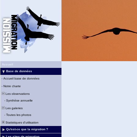
Accueil
Base de données
-
Accueil base de données
-
Notre charte
Les observations
-
Synthèse annuelle
Les galeries
-
Toutes les photos
Statistiques d'utilisation
Qu'est-ce que la migration ?
Les sites de migration