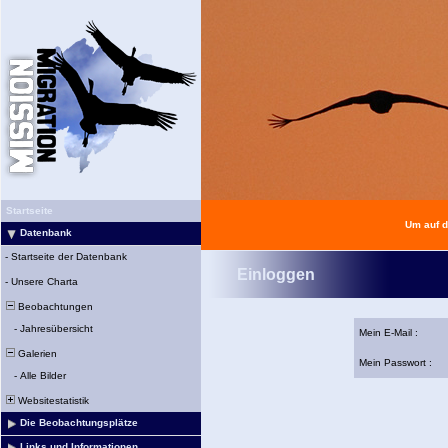
Startseite
Um auf d
Datenbank
-
Startseite der Datenbank
Einloggen
-
Unsere Charta
Beobachtungen
-
Jahresübersicht
Mein E-Mail :
Galerien
Mein Passwort :
-
Alle Bilder
Websitestatistik
Die Beobachtungsplätze
Links und Informationen