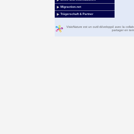
Migraction.net
Trägerschaft & Partner
VisioNature est un outil développé avec la colla
partager en temp