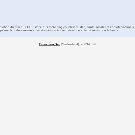
boration du réseau LPO. Grâce aux technologies Internet, débutants, amateurs et professionnels 
s réel leur découverte et ainsi améliorer la connaissance et la protection de la faune
Biolovision Sàrl
(Switzerland), 2003-2026