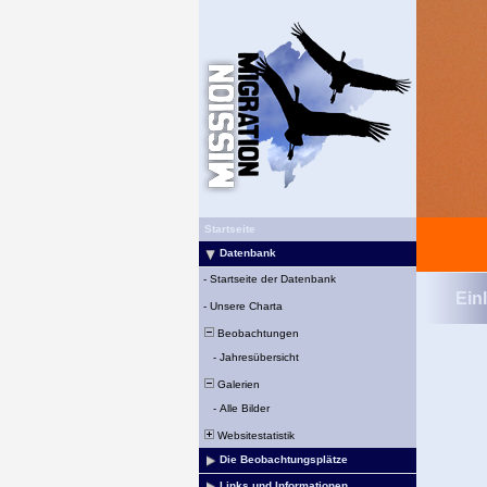
Startseite
Datenbank
-
Startseite der Datenbank
Ein
-
Unsere Charta
Beobachtungen
-
Jahresübersicht
Galerien
-
Alle Bilder
Websitestatistik
Die Beobachtungsplätze
Links und Informationen