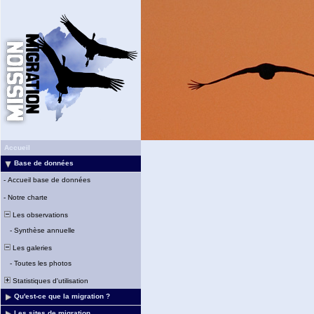
Accueil
Base de données
-
Accueil base de données
-
Notre charte
Les observations
-
Synthèse annuelle
Les galeries
-
Toutes les photos
Statistiques d'utilisation
Qu'est-ce que la migration ?
Les sites de migration