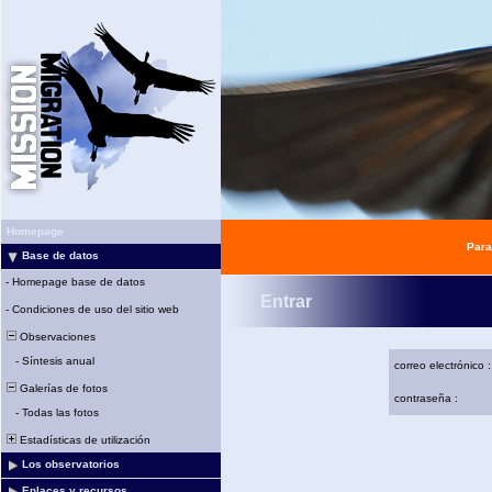
Homepage
Para
Base de datos
-
Homepage base de datos
Entrar
-
Condiciones de uso del sitio web
Observaciones
-
Síntesis anual
correo electrónico :
Galerías de fotos
contraseña :
-
Todas las fotos
Estadísticas de utilización
Los observatorios
Enlaces y recursos