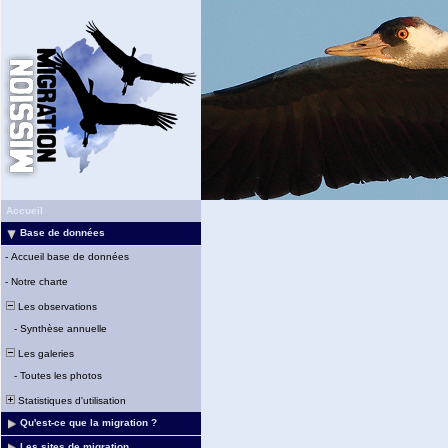
Accueil
Base de données
-
Accueil base de données
-
Notre charte
Les observations
-
Synthèse annuelle
Les galeries
-
Toutes les photos
Statistiques d'utilisation
Qu'est-ce que la migration ?
Les sites de migration