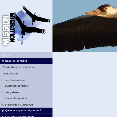
Accueil
Base de données
-
Accueil base de données
-
Notre charte
Les observations
-
Synthèse annuelle
Les galeries
-
Toutes les photos
Statistiques d'utilisation
Qu'est-ce que la migration ?
Les sites de migration