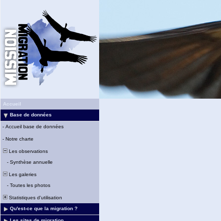
Accueil
Base de données
-
Accueil base de données
-
Notre charte
Les observations
-
Synthèse annuelle
Les galeries
-
Toutes les photos
Statistiques d'utilisation
Qu'est-ce que la migration ?
Les sites de migration