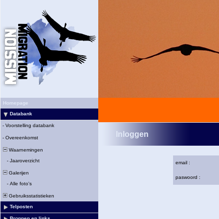
Homepage
Databank
-
Voorstelling databank
Inloggen
-
Overeenkomst
Waarnemingen
-
Jaaroverzicht
email :
Galerijen
paswoord :
-
Alle foto's
Gebruiksstatistieken
Telposten
Bronnen en links