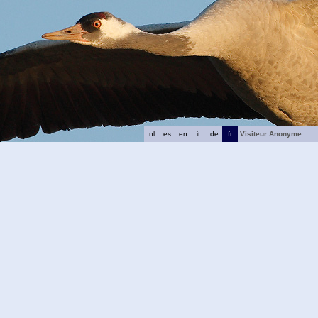
nl
es
en
it
de
fr
Visiteur Anonyme