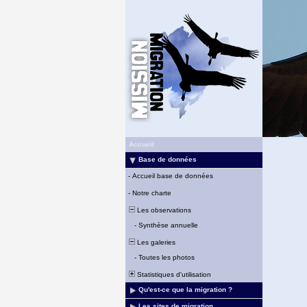
Accueil
Base de données
-
Accueil base de données
-
Notre charte
Les observations
-
Synthèse annuelle
Les galeries
-
Toutes les photos
Statistiques d'utilisation
Qu'est-ce que la migration ?
Les sites de migration