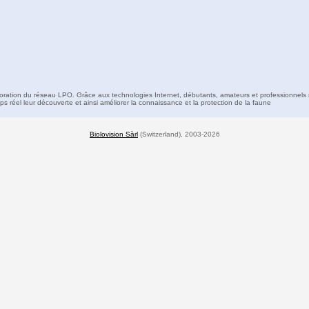
boration du réseau LPO. Grâce aux technologies Internet, débutants, amateurs et professionnels 
s réel leur découverte et ainsi améliorer la connaissance et la protection de la faune
Biolovision Sàrl
(Switzerland), 2003-2026