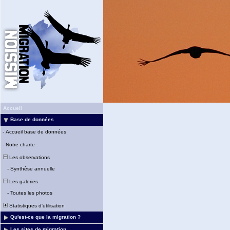
Accueil
Base de données
-
Accueil base de données
-
Notre charte
Les observations
-
Synthèse annuelle
Les galeries
-
Toutes les photos
Statistiques d'utilisation
Qu'est-ce que la migration ?
Les sites de migration