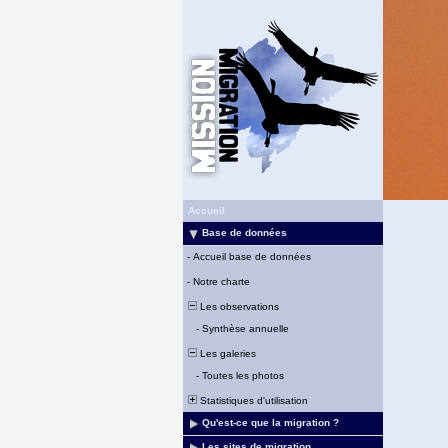
Accueil
Base de données
-
Accueil base de données
-
Notre charte
Les observations
-
Synthèse annuelle
Les galeries
-
Toutes les photos
Statistiques d'utilisation
Qu'est-ce que la migration ?
Les sites de migration