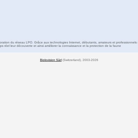
boration du réseau LPO. Grâce aux technologies Internet, débutants, amateurs et professionnels 
s réel leur découverte et ainsi améliorer la connaissance et la protection de la faune
Biolovision Sàrl
(Switzerland), 2003-2026