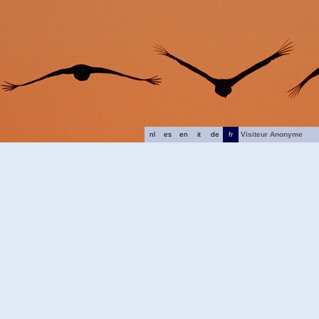
nl
es
en
it
de
fr
Visiteur Anonyme