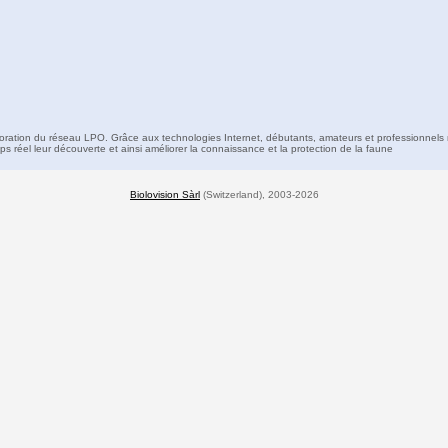
boration du réseau LPO. Grâce aux technologies Internet, débutants, amateurs et professionnels 
s réel leur découverte et ainsi améliorer la connaissance et la protection de la faune
Biolovision Sàrl
(Switzerland), 2003-2026