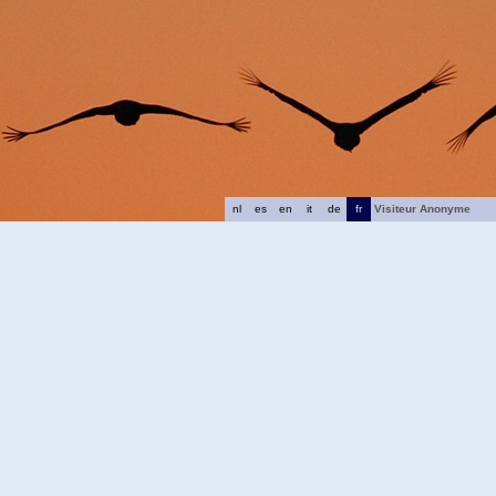
nl
es
en
it
de
fr
Visiteur Anonyme