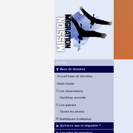
Accueil
Base de données
-
Accueil base de données
-
Notre charte
Les observations
-
Synthèse annuelle
Les galeries
-
Toutes les photos
Statistiques d'utilisation
Qu'est-ce que la migration ?
Les sites de migration