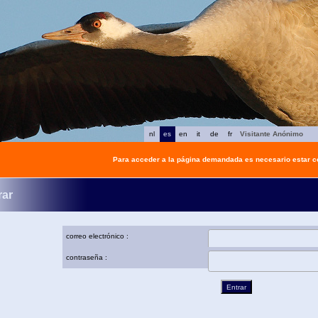
nl
es
en
it
de
fr
Visitante Anónimo
Para acceder a la página demandada es necesario estar 
rar
correo electrónico :
contraseña :