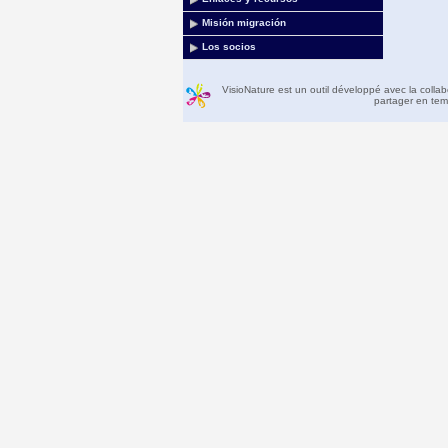
Misión migración
Los socios
VisioNature est un outil développé avec la colla
partager en temp