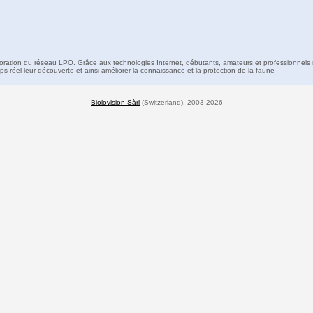
boration du réseau LPO. Grâce aux technologies Internet, débutants, amateurs et professionnels 
s réel leur découverte et ainsi améliorer la connaissance et la protection de la faune
Biolovision Sàrl
(Switzerland), 2003-2026