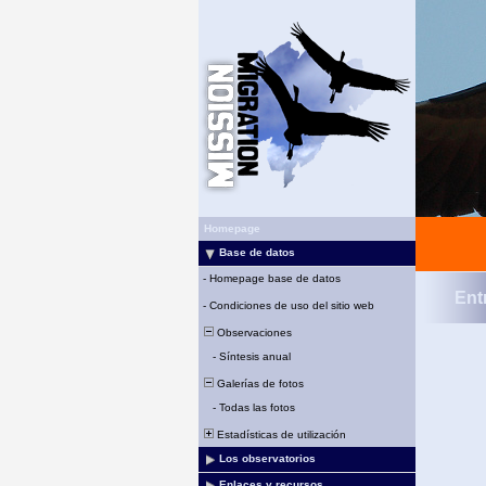
Homepage
Base de datos
-
Homepage base de datos
Ent
-
Condiciones de uso del sitio web
Observaciones
-
Síntesis anual
Galerías de fotos
-
Todas las fotos
Estadísticas de utilización
Los observatorios
Enlaces y recursos