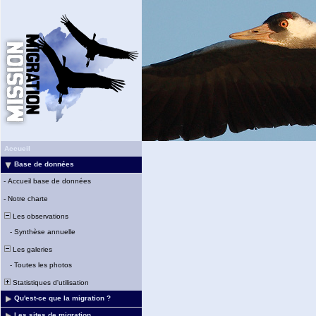
Accueil
Base de données
-
Accueil base de données
-
Notre charte
Les observations
-
Synthèse annuelle
Les galeries
-
Toutes les photos
Statistiques d'utilisation
Qu'est-ce que la migration ?
Les sites de migration