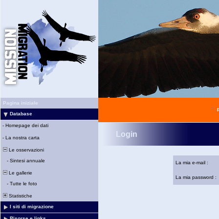
Pagina iniziale
Database
-
Homepage dei dati
Login
-
La nostra carta
Le osservazioni
-
Sintesi annuale
La mia e-mail :
Le gallerie
La mia password :
-
Tutte le foto
Statistiche
I siti di migrazione
Risorse e links