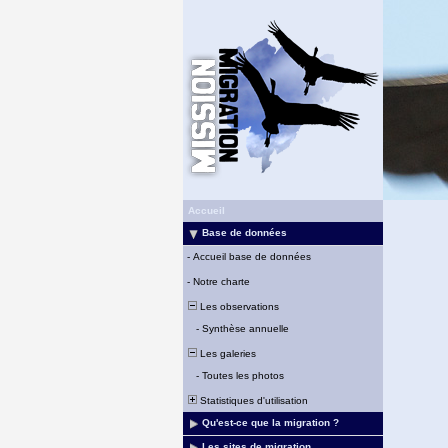
Accueil
Base de données
-
Accueil base de données
-
Notre charte
Les observations
-
Synthèse annuelle
Les galeries
-
Toutes les photos
Statistiques d'utilisation
Qu'est-ce que la migration ?
Les sites de migration