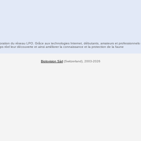
boration du réseau LPO. Grâce aux technologies Internet, débutants, amateurs et professionnels 
s réel leur découverte et ainsi améliorer la connaissance et la protection de la faune
Biolovision Sàrl
(Switzerland), 2003-2026