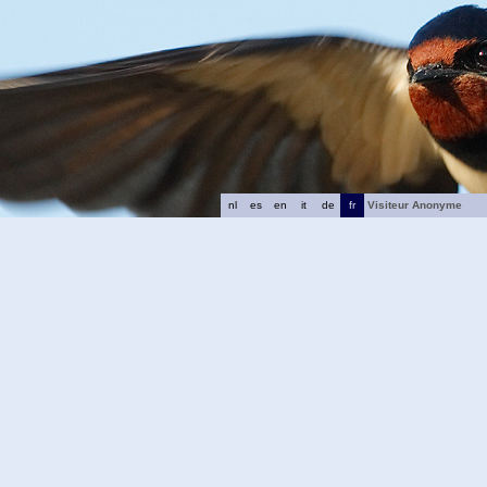
nl
es
en
it
de
fr
Visiteur Anonyme