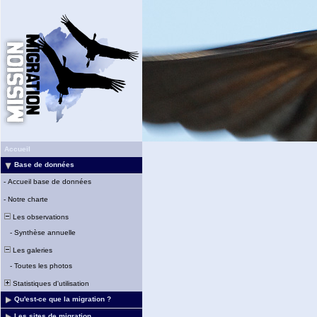
Accueil
Base de données
-
Accueil base de données
-
Notre charte
Les observations
-
Synthèse annuelle
Les galeries
-
Toutes les photos
Statistiques d'utilisation
Qu'est-ce que la migration ?
Les sites de migration