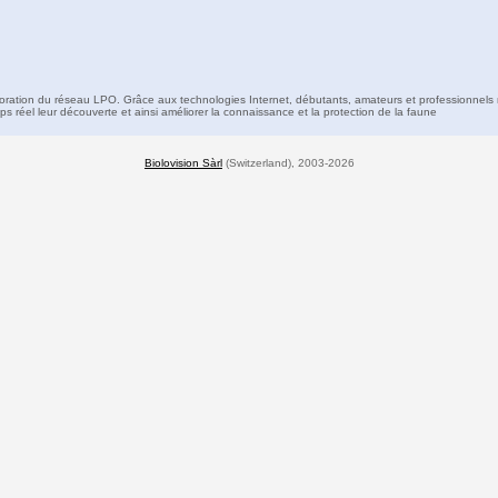
boration du réseau LPO. Grâce aux technologies Internet, débutants, amateurs et professionnels 
s réel leur découverte et ainsi améliorer la connaissance et la protection de la faune
Biolovision Sàrl
(Switzerland), 2003-2026