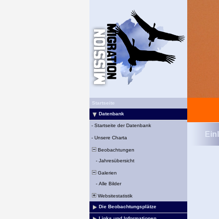
Startseite
Datenbank
-
Startseite der Datenbank
Ein
-
Unsere Charta
Beobachtungen
-
Jahresübersicht
Galerien
-
Alle Bilder
Websitestatistik
Die Beobachtungsplätze
Links und Informationen