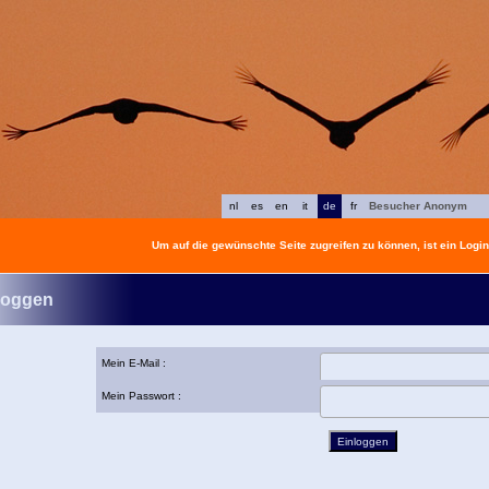
nl
es
en
it
de
fr
Besucher Anonym
Um auf die gewünschte Seite zugreifen zu können, ist ein Login 
loggen
Mein E-Mail :
Mein Passwort :