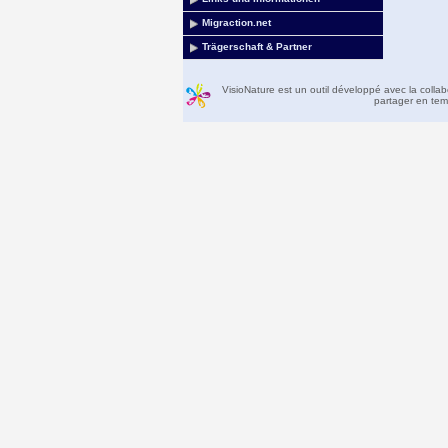
Migraction.net
Trägerschaft & Partner
VisioNature est un outil développé avec la colla
partager en temp