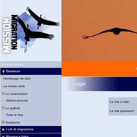
Pagina iniziale
Database
-
Homepage dei dati
Login
-
La nostra carta
Le osservazioni
-
Sintesi annuale
La mia e-mail :
Le gallerie
La mia password :
-
Tutte le foto
Statistiche
I siti di migrazione
Risorse e links