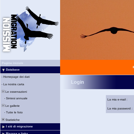
Pagina iniziale
Database
-
Homepage dei dati
Login
-
La nostra carta
Le osservazioni
-
Sintesi annuale
La mia e-mail :
Le gallerie
La mia password :
-
Tutte le foto
Statistiche
I siti di migrazione
Risorse e links