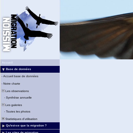
Accueil
Base de données
-
Accueil base de données
-
Notre charte
Les observations
-
Synthèse annuelle
Les galeries
-
Toutes les photos
Statistiques d'utilisation
Qu'est-ce que la migration ?
Les sites de migration