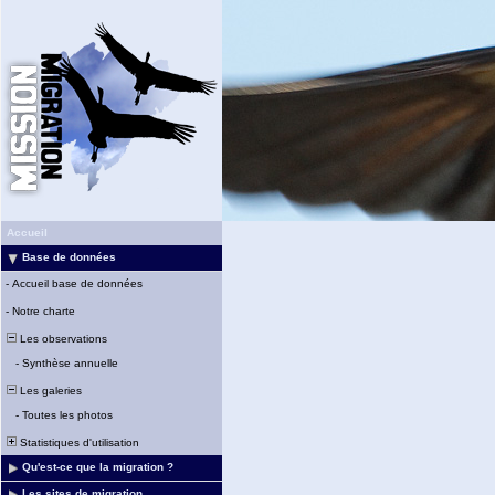
Accueil
Base de données
-
Accueil base de données
-
Notre charte
Les observations
-
Synthèse annuelle
Les galeries
-
Toutes les photos
Statistiques d'utilisation
Qu'est-ce que la migration ?
Les sites de migration