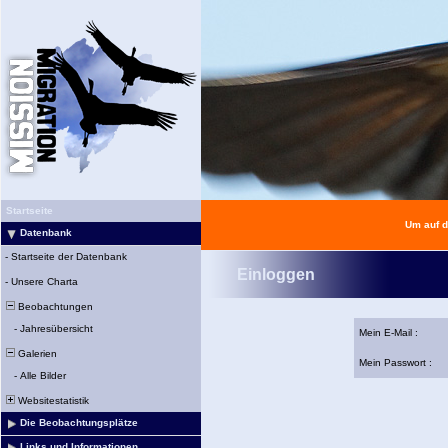
Startseite
Um auf d
Datenbank
-
Startseite der Datenbank
Einloggen
-
Unsere Charta
Beobachtungen
-
Jahresübersicht
Mein E-Mail :
Galerien
Mein Passwort :
-
Alle Bilder
Websitestatistik
Die Beobachtungsplätze
Links und Informationen