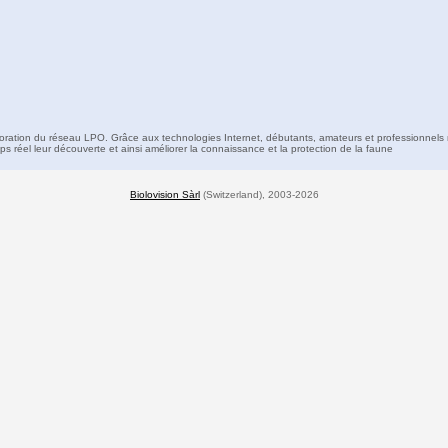
boration du réseau LPO. Grâce aux technologies Internet, débutants, amateurs et professionnels 
s réel leur découverte et ainsi améliorer la connaissance et la protection de la faune
Biolovision Sàrl
(Switzerland), 2003-2026