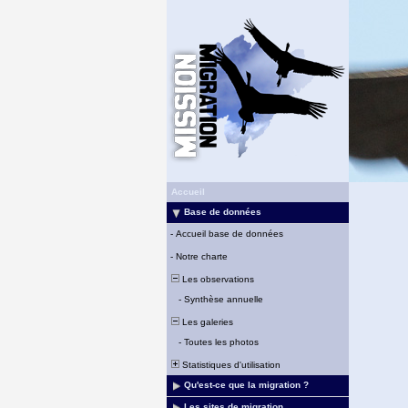
Accueil
Base de données
-
Accueil base de données
-
Notre charte
Les observations
-
Synthèse annuelle
Les galeries
-
Toutes les photos
Statistiques d'utilisation
Qu'est-ce que la migration ?
Les sites de migration