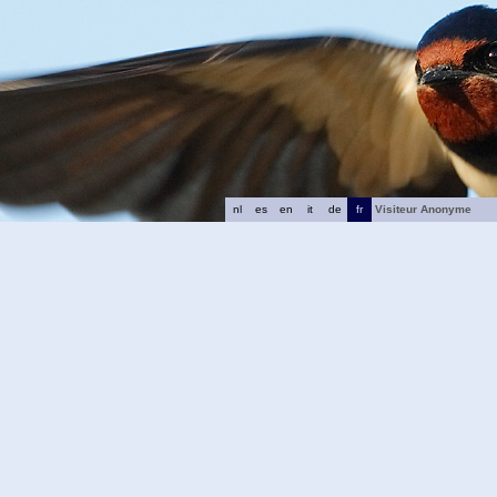
nl
es
en
it
de
fr
Visiteur Anonyme