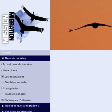
Accueil
Base de données
-
Accueil base de données
-
Notre charte
Les observations
-
Synthèse annuelle
Les galeries
-
Toutes les photos
Statistiques d'utilisation
Qu'est-ce que la migration ?
Les sites de migration