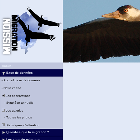
Accueil
Base de données
-
Accueil base de données
-
Notre charte
Les observations
-
Synthèse annuelle
Les galeries
-
Toutes les photos
Statistiques d'utilisation
Qu'est-ce que la migration ?
Les sites de migration