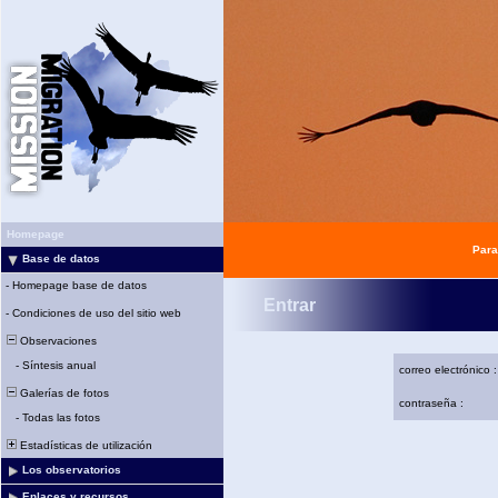
Homepage
Para
Base de datos
-
Homepage base de datos
Entrar
-
Condiciones de uso del sitio web
Observaciones
-
Síntesis anual
correo electrónico :
Galerías de fotos
contraseña :
-
Todas las fotos
Estadísticas de utilización
Los observatorios
Enlaces y recursos